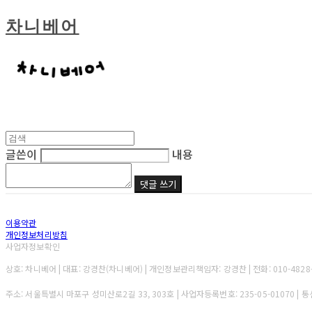
차니베어
글쓴이
내용
댓글 쓰기
이용약관
개인정보처리방침
사업자정보확인
상호: 차니베어 | 대표: 강경찬(차니베어) | 개인정보관리책임자: 강경찬 | 전화: 010-4828-0284
주소: 서울특별시 마포구 성미산로2길 33, 303호 | 사업자등록번호:
235-05-01070
| 