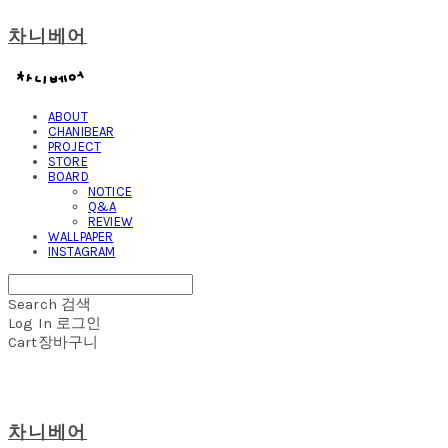
차니베어
ABOUT
CHANIBEAR
PROJECT
STORE
BOARD
NOTICE
Q&A
REVIEW
WALLPAPER
INSTAGRAM
Search
검색
Log In
로그인
Cart
장바구니
차니베어