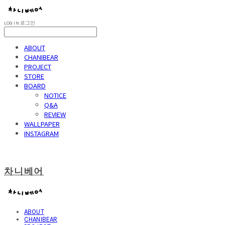
LOG IN
로그인
ABOUT
CHANIBEAR
PROJECT
STORE
BOARD
NOTICE
Q&A
REVIEW
WALLPAPER
INSTAGRAM
차니베어
ABOUT
CHANIBEAR