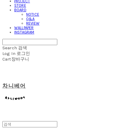
PROJECT
STORE
BOARD
NOTICE
Q&A
REVIEW
WALLPAPER
INSTAGRAM
Search
검색
Log In
로그인
Cart
장바구니
차니베어