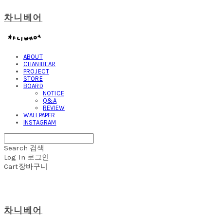
차니베어
ABOUT
CHANIBEAR
PROJECT
STORE
BOARD
NOTICE
Q&A
REVIEW
WALLPAPER
INSTAGRAM
Search
검색
Log In
로그인
Cart
장바구니
차니베어