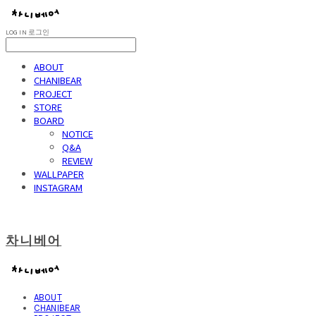
LOG IN
로그인
ABOUT
CHANIBEAR
PROJECT
STORE
BOARD
NOTICE
Q&A
REVIEW
WALLPAPER
INSTAGRAM
차니베어
ABOUT
CHANIBEAR