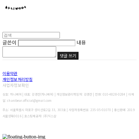
글쓴이
내용
댓글 쓰기
이용약관
개인정보처리방침
사업자정보확인
상호: 차니베어 | 대표: 강경찬(차니베어) | 개인정보관리책임자: 강경찬 | 전화: 010-4828-0284 | 이메
일: chanibear.official@gmail.com
주소: 서울특별시 마포구 성미산로2길 33, 303호 | 사업자등록번호:
235-05-01070
| 통신판매:
2019
서울성북0016
| 호스팅제공자: (주)식스샵