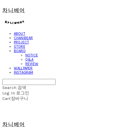
차니베어
ABOUT
CHANIBEAR
PROJECT
STORE
BOARD
NOTICE
Q&A
REVIEW
WALLPAPER
INSTAGRAM
Search
검색
Log In
로그인
Cart
장바구니
차니베어