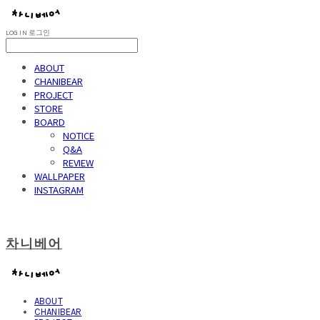
LOG IN
로그인
ABOUT
CHANIBEAR
PROJECT
STORE
BOARD
NOTICE
Q&A
REVIEW
WALLPAPER
INSTAGRAM
차니베어
ABOUT
CHANIBEAR