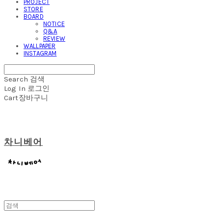
PROJECT
STORE
BOARD
NOTICE
Q&A
REVIEW
WALLPAPER
INSTAGRAM
Search
검색
Log In
로그인
Cart
장바구니
차니베어