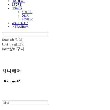
PROJECT
STORE
BOARD
NOTICE
Q&A
REVIEW
WALLPAPER
INSTAGRAM
Search
검색
Log In
로그인
Cart
장바구니
차니베어