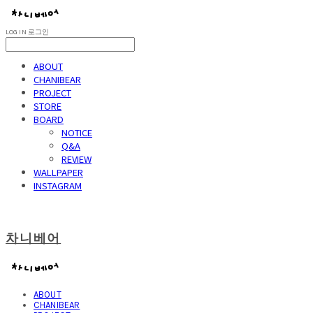
LOG IN
로그인
ABOUT
CHANIBEAR
PROJECT
STORE
BOARD
NOTICE
Q&A
REVIEW
WALLPAPER
INSTAGRAM
차니베어
ABOUT
CHANIBEAR