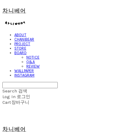
차니베어
ABOUT
CHANIBEAR
PROJECT
STORE
BOARD
NOTICE
Q&A
REVIEW
WALLPAPER
INSTAGRAM
Search
검색
Log In
로그인
Cart
장바구니
차니베어