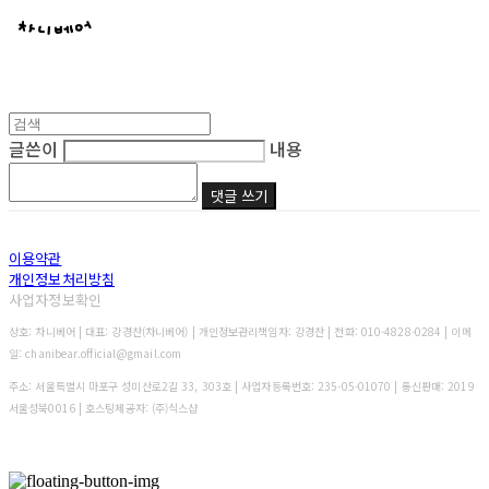
글쓴이
내용
댓글 쓰기
이용약관
개인정보처리방침
사업자정보확인
상호: 차니베어 | 대표: 강경찬(차니베어) | 개인정보관리책임자: 강경찬 | 전화: 010-4828-0284 | 이메
일: chanibear.official@gmail.com
주소: 서울특별시 마포구 성미산로2길 33, 303호 | 사업자등록번호:
235-05-01070
| 통신판매:
2019
서울성북0016
| 호스팅제공자: (주)식스샵