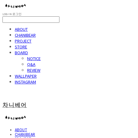
LOG IN
로그인
ABOUT
CHANIBEAR
PROJECT
STORE
BOARD
NOTICE
Q&A
REVIEW
WALLPAPER
INSTAGRAM
차니베어
ABOUT
CHANIBEAR