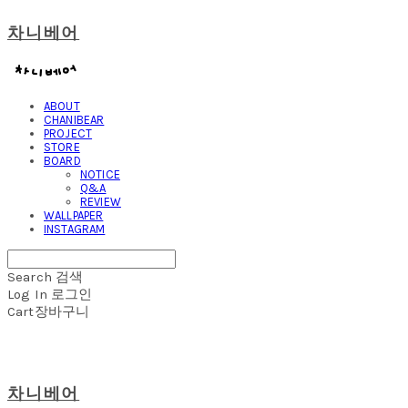
차니베어
ABOUT
CHANIBEAR
PROJECT
STORE
BOARD
NOTICE
Q&A
REVIEW
WALLPAPER
INSTAGRAM
Search
검색
Log In
로그인
Cart
장바구니
차니베어