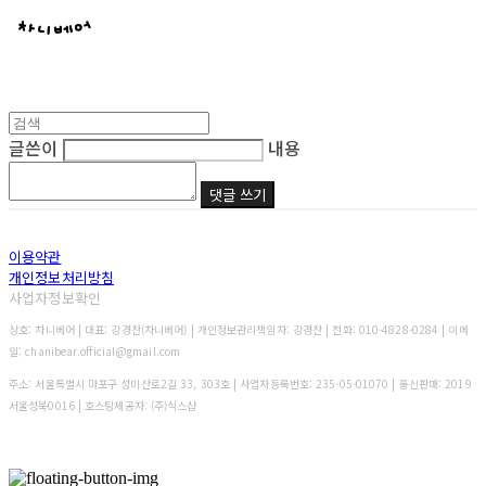
글쓴이
내용
댓글 쓰기
이용약관
개인정보처리방침
사업자정보확인
상호: 차니베어 | 대표: 강경찬(차니베어) | 개인정보관리책임자: 강경찬 | 전화: 010-4828-0284 | 이메
일: chanibear.official@gmail.com
주소: 서울특별시 마포구 성미산로2길 33, 303호 | 사업자등록번호:
235-05-01070
| 통신판매:
2019
서울성북0016
| 호스팅제공자: (주)식스샵