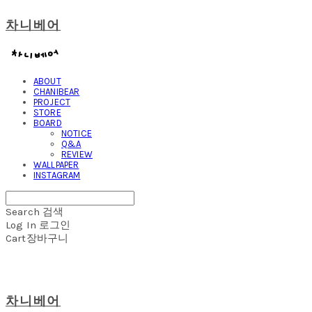
차니베어
ABOUT
CHANIBEAR
PROJECT
STORE
BOARD
NOTICE
Q&A
REVIEW
WALLPAPER
INSTAGRAM
Search
검색
Log In
로그인
Cart
장바구니
차니베어