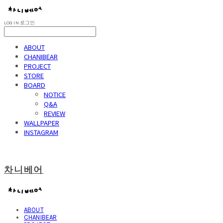
LOG IN
로그인
ABOUT
CHANIBEAR
PROJECT
STORE
BOARD
NOTICE
Q&A
REVIEW
WALLPAPER
INSTAGRAM
차니베어
ABOUT
CHANIBEAR