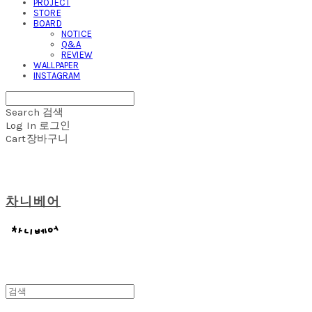
PROJECT
STORE
BOARD
NOTICE
Q&A
REVIEW
WALLPAPER
INSTAGRAM
Search
검색
Log In
로그인
Cart
장바구니
차니베어