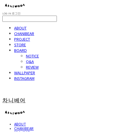
LOG IN
로그인
ABOUT
CHANIBEAR
PROJECT
STORE
BOARD
NOTICE
Q&A
REVIEW
WALLPAPER
INSTAGRAM
차니베어
ABOUT
CHANIBEAR