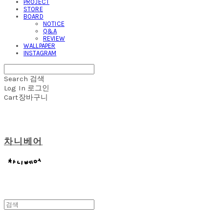
PROJECT
STORE
BOARD
NOTICE
Q&A
REVIEW
WALLPAPER
INSTAGRAM
Search
검색
Log In
로그인
Cart
장바구니
차니베어