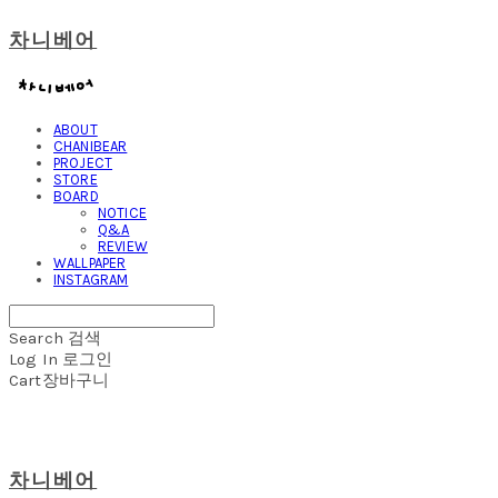
차니베어
ABOUT
CHANIBEAR
PROJECT
STORE
BOARD
NOTICE
Q&A
REVIEW
WALLPAPER
INSTAGRAM
Search
검색
Log In
로그인
Cart
장바구니
차니베어