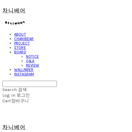
차니베어
ABOUT
CHANIBEAR
PROJECT
STORE
BOARD
NOTICE
Q&A
REVIEW
WALLPAPER
INSTAGRAM
Search
검색
Log In
로그인
Cart
장바구니
차니베어