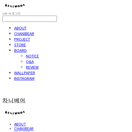
LOG IN
로그인
ABOUT
CHANIBEAR
PROJECT
STORE
BOARD
NOTICE
Q&A
REVIEW
WALLPAPER
INSTAGRAM
차니베어
ABOUT
CHANIBEAR