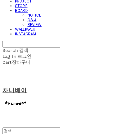
PROJECT
STORE
BOARD
NOTICE
Q&A
REVIEW
WALLPAPER
INSTAGRAM
Search
검색
Log In
로그인
Cart
장바구니
차니베어