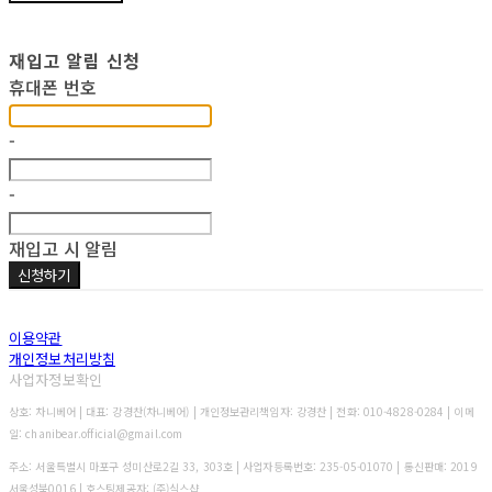
재입고 알림 신청
휴대폰 번호
-
-
재입고 시 알림
신청하기
이용약관
개인정보처리방침
사업자정보확인
상호: 차니베어 | 대표: 강경찬(차니베어) | 개인정보관리책임자: 강경찬 | 전화: 010-4828-0284 | 이메
일: chanibear.official@gmail.com
주소: 서울특별시 마포구 성미산로2길 33, 303호 | 사업자등록번호:
235-05-01070
| 통신판매:
2019
서울성북0016
| 호스팅제공자: (주)식스샵