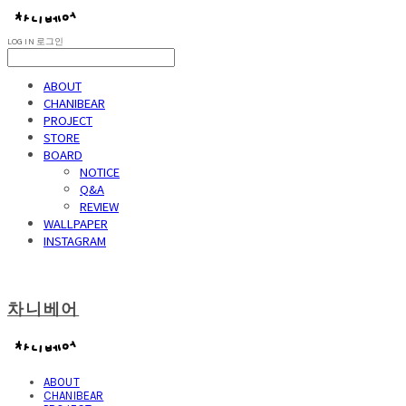
LOG IN
로그인
ABOUT
CHANIBEAR
PROJECT
STORE
BOARD
NOTICE
Q&A
REVIEW
WALLPAPER
INSTAGRAM
차니베어
ABOUT
CHANIBEAR