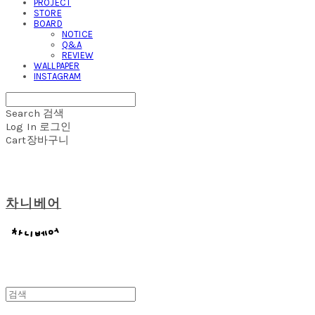
PROJECT
STORE
BOARD
NOTICE
Q&A
REVIEW
WALLPAPER
INSTAGRAM
Search
검색
Log In
로그인
Cart
장바구니
차니베어