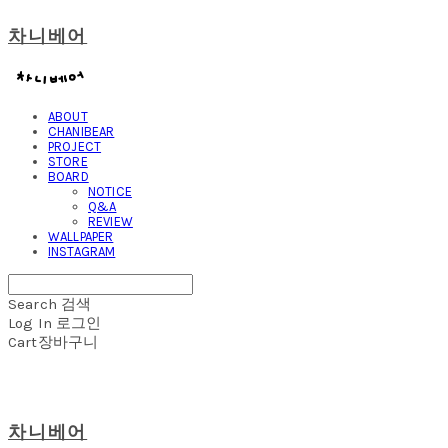
차니베어
ABOUT
CHANIBEAR
PROJECT
STORE
BOARD
NOTICE
Q&A
REVIEW
WALLPAPER
INSTAGRAM
Search
검색
Log In
로그인
Cart
장바구니
차니베어