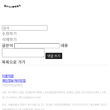
수정하기
삭제하기
글쓴이
내용
댓글 쓰기
목록으로 가기
이용약관
개인정보처리방침
사업자정보확인
상호: 차니베어 | 대표: 강경찬(차니베어) | 개인정보관리책임자: 강경찬 | 전화: 010-4828-0284 | 이메
일: chanibear.official@gmail.com
주소: 서울특별시 마포구 성미산로2길 33, 303호 | 사업자등록번호:
235-05-01070
| 통신판매:
2019
서울성북0016
| 호스팅제공자: (주)식스샵