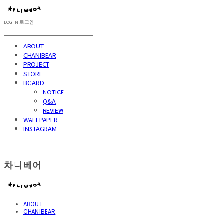
LOG IN
로그인
ABOUT
CHANIBEAR
PROJECT
STORE
BOARD
NOTICE
Q&A
REVIEW
WALLPAPER
INSTAGRAM
차니베어
ABOUT
CHANIBEAR