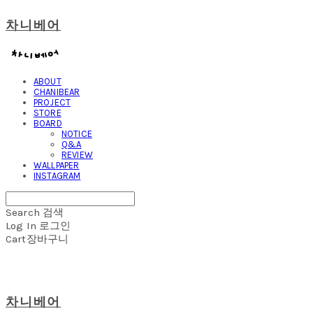
차니베어
ABOUT
CHANIBEAR
PROJECT
STORE
BOARD
NOTICE
Q&A
REVIEW
WALLPAPER
INSTAGRAM
Search
검색
Log In
로그인
Cart
장바구니
차니베어