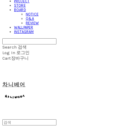
PROJECT
STORE
BOARD
NOTICE
Q&A
REVIEW
WALLPAPER
INSTAGRAM
Search
검색
Log In
로그인
Cart
장바구니
차니베어