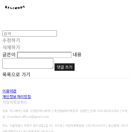
수정하기
삭제하기
글쓴이
내용
댓글 쓰기
목록으로 가기
이용약관
개인정보처리방침
사업자정보확인
상호: 차니베어 | 대표: 강경찬(차니베어) | 개인정보관리책임자: 강경찬 | 전화: 010-4828-0284 | 이메
일: chanibear.official@gmail.com
주소: 서울특별시 마포구 성미산로2길 33, 303호 | 사업자등록번호:
235-05-01070
| 통신판매:
2019
서울성북0016
| 호스팅제공자: (주)식스샵