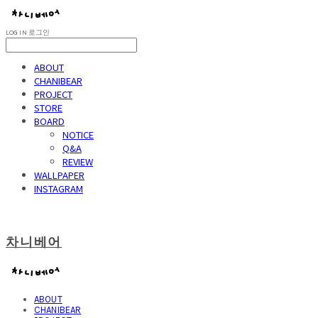
LOG IN
로그인
ABOUT
CHANIBEAR
PROJECT
STORE
BOARD
NOTICE
Q&A
REVIEW
WALLPAPER
INSTAGRAM
차니베어
ABOUT
CHANIBEAR