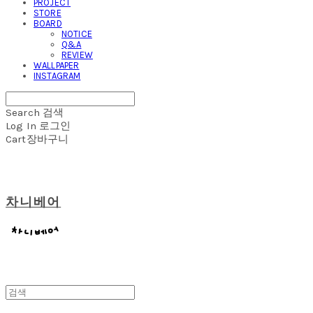
PROJECT
STORE
BOARD
NOTICE
Q&A
REVIEW
WALLPAPER
INSTAGRAM
Search
검색
Log In
로그인
Cart
장바구니
차니베어