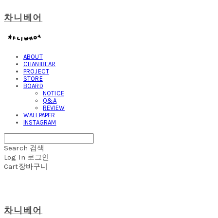
차니베어
ABOUT
CHANIBEAR
PROJECT
STORE
BOARD
NOTICE
Q&A
REVIEW
WALLPAPER
INSTAGRAM
Search
검색
Log In
로그인
Cart
장바구니
차니베어