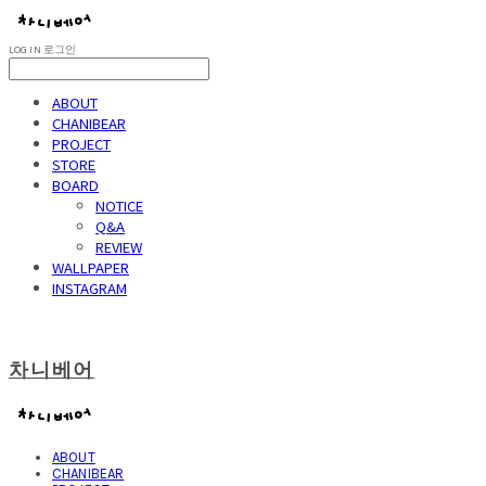
LOG IN
로그인
ABOUT
CHANIBEAR
PROJECT
STORE
BOARD
NOTICE
Q&A
REVIEW
WALLPAPER
INSTAGRAM
차니베어
ABOUT
CHANIBEAR