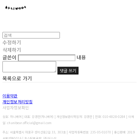
수정하기
삭제하기
글쓴이
내용
댓글 쓰기
목록으로 가기
이용약관
개인정보처리방침
사업자정보확인
상호: 차니베어 | 대표: 강경찬(차니베어) | 개인정보관리책임자: 강경찬 | 전화: 010-4828-0284 | 이메
일: chanibear.official@gmail.com
주소: 서울특별시 마포구 성미산로2길 33, 303호 | 사업자등록번호:
235-05-01070
| 통신판매:
2019
서울성북0016
| 호스팅제공자: (주)식스샵