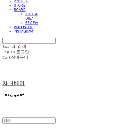
PROJECT
STORE
BOARD
NOTICE
Q&A
REVIEW
WALLPAPER
INSTAGRAM
Search
검색
Log In
로그인
Cart
장바구니
차니베어