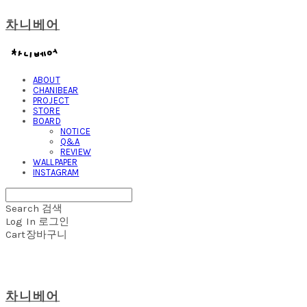
차니베어
ABOUT
CHANIBEAR
PROJECT
STORE
BOARD
NOTICE
Q&A
REVIEW
WALLPAPER
INSTAGRAM
Search
검색
Log In
로그인
Cart
장바구니
차니베어