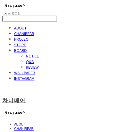
LOG IN
로그인
ABOUT
CHANIBEAR
PROJECT
STORE
BOARD
NOTICE
Q&A
REVIEW
WALLPAPER
INSTAGRAM
차니베어
ABOUT
CHANIBEAR