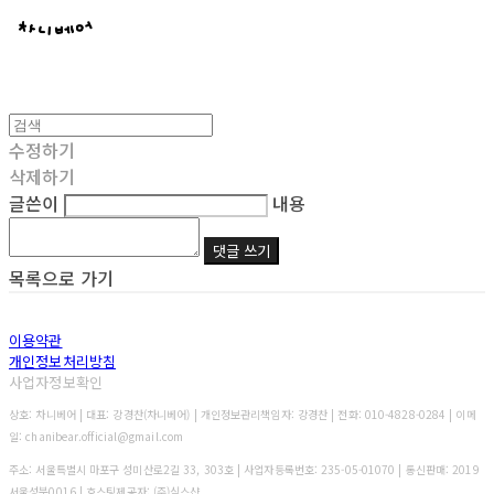
수정하기
삭제하기
글쓴이
내용
댓글 쓰기
목록으로 가기
이용약관
개인정보처리방침
사업자정보확인
상호: 차니베어 | 대표: 강경찬(차니베어) | 개인정보관리책임자: 강경찬 | 전화: 010-4828-0284 | 이메
일: chanibear.official@gmail.com
주소: 서울특별시 마포구 성미산로2길 33, 303호 | 사업자등록번호:
235-05-01070
| 통신판매:
2019
서울성북0016
| 호스팅제공자: (주)식스샵