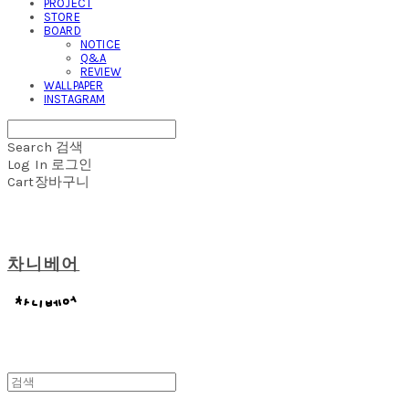
PROJECT
STORE
BOARD
NOTICE
Q&A
REVIEW
WALLPAPER
INSTAGRAM
Search
검색
Log In
로그인
Cart
장바구니
차니베어