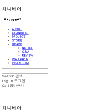
차니베어
ABOUT
CHANIBEAR
PROJECT
STORE
BOARD
NOTICE
Q&A
REVIEW
WALLPAPER
INSTAGRAM
Search
검색
Log In
로그인
Cart
장바구니
차니베어