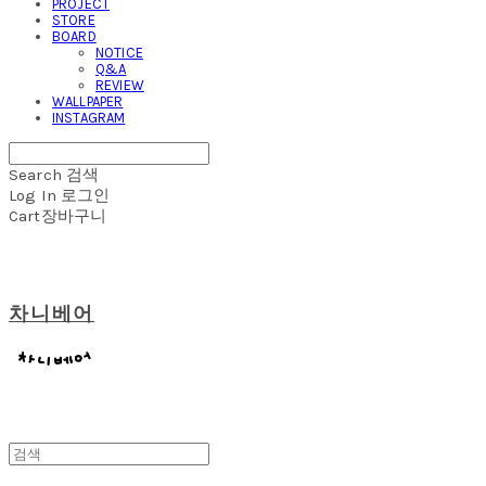
PROJECT
STORE
BOARD
NOTICE
Q&A
REVIEW
WALLPAPER
INSTAGRAM
Search
검색
Log In
로그인
Cart
장바구니
차니베어