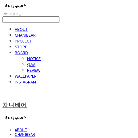
LOG IN
로그인
ABOUT
CHANIBEAR
PROJECT
STORE
BOARD
NOTICE
Q&A
REVIEW
WALLPAPER
INSTAGRAM
차니베어
ABOUT
CHANIBEAR