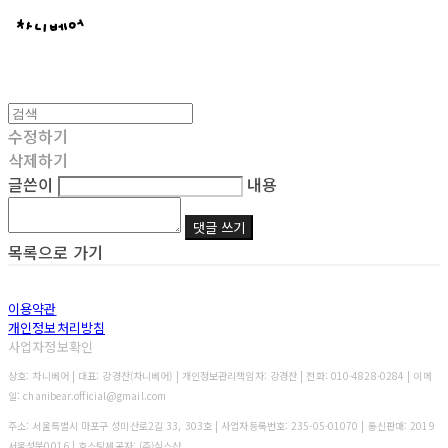
수정하기
삭제하기
글쓴이
내용
댓글 쓰기
목록으로 가기
이용약관
개인정보처리방침
사업자정보확인
상호: 차니베어 | 대표: 강경찬(차니베어) | 개인정보관리책임자: 강경찬 | 전화: 010-4828-0284 | 이메
일: chanibear.official@gmail.com
주소: 서울특별시 마포구 성미산로2길 33, 303호 | 사업자등록번호:
235-05-01070
| 통신판매:
2019
서울성북0016
| 호스팅제공자: (주)식스샵