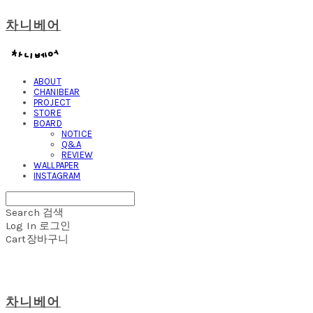
차니베어
ABOUT
CHANIBEAR
PROJECT
STORE
BOARD
NOTICE
Q&A
REVIEW
WALLPAPER
INSTAGRAM
Search
검색
Log In
로그인
Cart
장바구니
차니베어