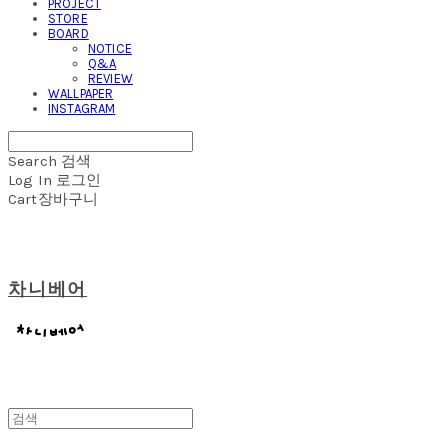
PROJECT
STORE
BOARD
NOTICE
Q&A
REVIEW
WALLPAPER
INSTAGRAM
Search
검색
Log In
로그인
Cart
장바구니
차니베어