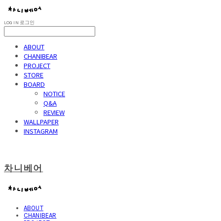
LOG IN
로그인
ABOUT
CHANIBEAR
PROJECT
STORE
BOARD
NOTICE
Q&A
REVIEW
WALLPAPER
INSTAGRAM
차니베어
ABOUT
CHANIBEAR