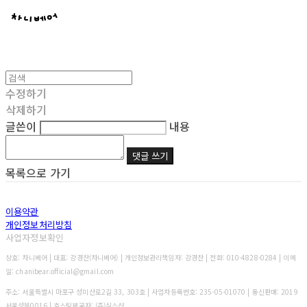
수정하기
삭제하기
글쓴이
내용
댓글 쓰기
목록으로 가기
이용약관
개인정보처리방침
사업자정보확인
상호: 차니베어 | 대표: 강경찬(차니베어) | 개인정보관리책임자: 강경찬 | 전화: 010-4828-0284 | 이메
일: chanibear.official@gmail.com
주소: 서울특별시 마포구 성미산로2길 33, 303호 | 사업자등록번호:
235-05-01070
| 통신판매:
2019
서울성북0016
| 호스팅제공자: (주)식스샵