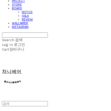
PROJECT
STORE
BOARD
NOTICE
Q&A
REVIEW
WALLPAPER
INSTAGRAM
Search
검색
Log In
로그인
Cart
장바구니
차니베어