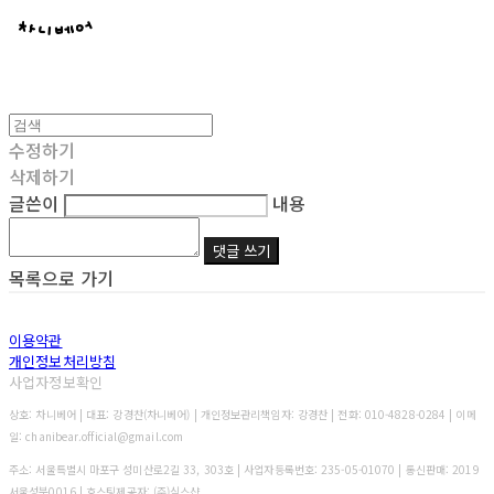
수정하기
삭제하기
글쓴이
내용
댓글 쓰기
목록으로 가기
이용약관
개인정보처리방침
사업자정보확인
상호: 차니베어 | 대표: 강경찬(차니베어) | 개인정보관리책임자: 강경찬 | 전화: 010-4828-0284 | 이메
일: chanibear.official@gmail.com
주소: 서울특별시 마포구 성미산로2길 33, 303호 | 사업자등록번호:
235-05-01070
| 통신판매:
2019
서울성북0016
| 호스팅제공자: (주)식스샵