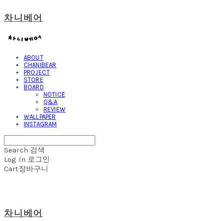
차니베어
ABOUT
CHANIBEAR
PROJECT
STORE
BOARD
NOTICE
Q&A
REVIEW
WALLPAPER
INSTAGRAM
Search
검색
Log In
로그인
Cart
장바구니
차니베어