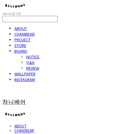
LOG IN
로그인
ABOUT
CHANIBEAR
PROJECT
STORE
BOARD
NOTICE
Q&A
REVIEW
WALLPAPER
INSTAGRAM
차니베어
ABOUT
CHANIBEAR