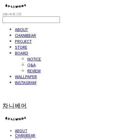
LOG IN
로그인
ABOUT
CHANIBEAR
PROJECT
STORE
BOARD
NOTICE
Q&A
REVIEW
WALLPAPER
INSTAGRAM
차니베어
ABOUT
CHANIBEAR