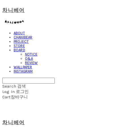
차니베어
ABOUT
CHANIBEAR
PROJECT
STORE
BOARD
NOTICE
Q&A
REVIEW
WALLPAPER
INSTAGRAM
Search
검색
Log In
로그인
Cart
장바구니
차니베어