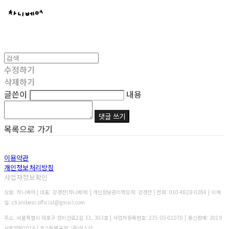
수정하기
삭제하기
글쓴이
내용
댓글 쓰기
목록으로 가기
이용약관
개인정보처리방침
사업자정보확인
상호: 차니베어 | 대표: 강경찬(차니베어) | 개인정보관리책임자: 강경찬 | 전화: 010-4828-0284 | 이메
일: chanibear.official@gmail.com
주소: 서울특별시 마포구 성미산로2길 33, 303호 | 사업자등록번호:
235-05-01070
| 통신판매:
2019
서울성북0016
| 호스팅제공자: (주)식스샵