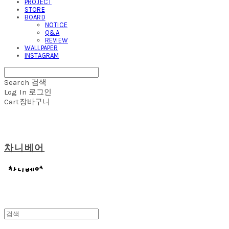
PROJECT
STORE
BOARD
NOTICE
Q&A
REVIEW
WALLPAPER
INSTAGRAM
Search
검색
Log In
로그인
Cart
장바구니
차니베어