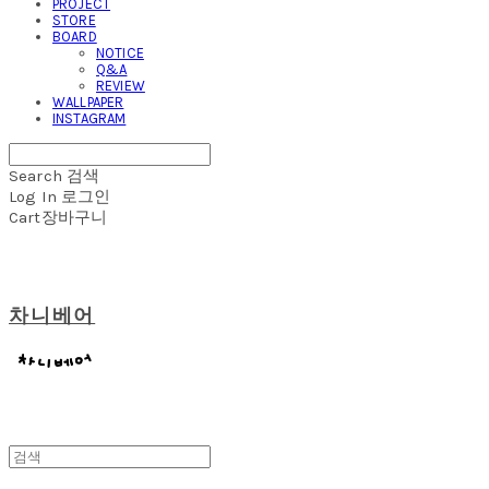
PROJECT
STORE
BOARD
NOTICE
Q&A
REVIEW
WALLPAPER
INSTAGRAM
Search
검색
Log In
로그인
Cart
장바구니
차니베어