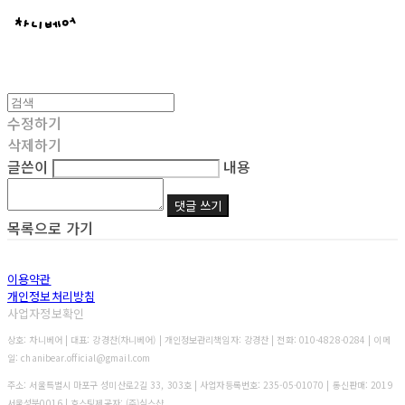
수정하기
삭제하기
글쓴이
내용
댓글 쓰기
목록으로 가기
이용약관
개인정보처리방침
사업자정보확인
상호: 차니베어 | 대표: 강경찬(차니베어) | 개인정보관리책임자: 강경찬 | 전화: 010-4828-0284 | 이메
일: chanibear.official@gmail.com
주소: 서울특별시 마포구 성미산로2길 33, 303호 | 사업자등록번호:
235-05-01070
| 통신판매:
2019
서울성북0016
| 호스팅제공자: (주)식스샵