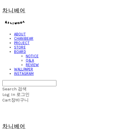
차니베어
ABOUT
CHANIBEAR
PROJECT
STORE
BOARD
NOTICE
Q&A
REVIEW
WALLPAPER
INSTAGRAM
Search
검색
Log In
로그인
Cart
장바구니
차니베어