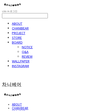
LOG IN
로그인
ABOUT
CHANIBEAR
PROJECT
STORE
BOARD
NOTICE
Q&A
REVIEW
WALLPAPER
INSTAGRAM
차니베어
ABOUT
CHANIBEAR