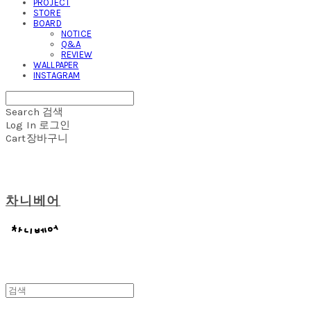
PROJECT
STORE
BOARD
NOTICE
Q&A
REVIEW
WALLPAPER
INSTAGRAM
Search
검색
Log In
로그인
Cart
장바구니
차니베어