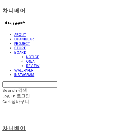
차니베어
ABOUT
CHANIBEAR
PROJECT
STORE
BOARD
NOTICE
Q&A
REVIEW
WALLPAPER
INSTAGRAM
Search
검색
Log In
로그인
Cart
장바구니
차니베어