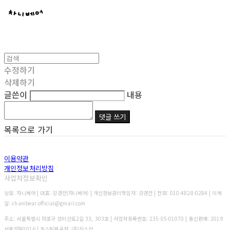
수정하기
삭제하기
글쓴이
내용
댓글 쓰기
목록으로 가기
이용약관
개인정보처리방침
사업자정보확인
상호: 차니베어 | 대표: 강경찬(차니베어) | 개인정보관리책임자: 강경찬 | 전화: 010-4828-0284 | 이메
일: chanibear.official@gmail.com
주소: 서울특별시 마포구 성미산로2길 33, 303호 | 사업자등록번호:
235-05-01070
| 통신판매:
2019
서울성북0016
| 호스팅제공자: (주)식스샵