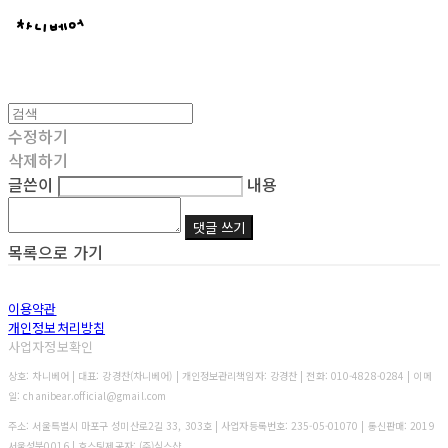
수정하기
삭제하기
글쓴이
내용
댓글 쓰기
목록으로 가기
이용약관
개인정보처리방침
사업자정보확인
상호: 차니베어 | 대표: 강경찬(차니베어) | 개인정보관리책임자: 강경찬 | 전화: 010-4828-0284 | 이메
일: chanibear.official@gmail.com
주소: 서울특별시 마포구 성미산로2길 33, 303호 | 사업자등록번호:
235-05-01070
| 통신판매:
2019
서울성북0016
| 호스팅제공자: (주)식스샵