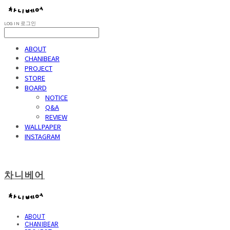
LOG IN
로그인
ABOUT
CHANIBEAR
PROJECT
STORE
BOARD
NOTICE
Q&A
REVIEW
WALLPAPER
INSTAGRAM
차니베어
ABOUT
CHANIBEAR