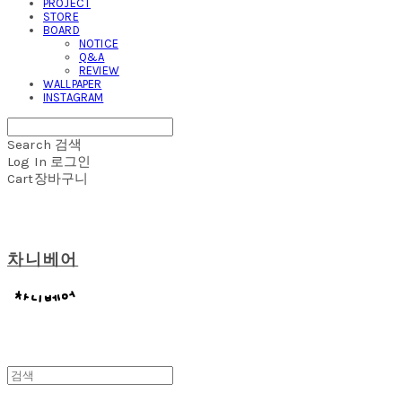
PROJECT
STORE
BOARD
NOTICE
Q&A
REVIEW
WALLPAPER
INSTAGRAM
Search
검색
Log In
로그인
Cart
장바구니
차니베어