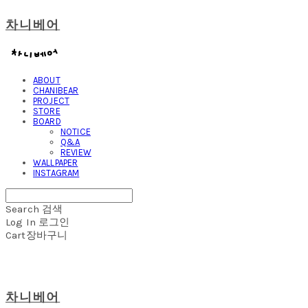
차니베어
ABOUT
CHANIBEAR
PROJECT
STORE
BOARD
NOTICE
Q&A
REVIEW
WALLPAPER
INSTAGRAM
Search
검색
Log In
로그인
Cart
장바구니
차니베어